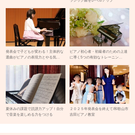
ラシック曲をレベルアップ
発表会で子どもが変わる！主体的な
ピアノ初心者・初級者のための上達
選曲がピアノの表現力とやる気…
に導く5つの有効なトレーニン…
夏休みの課題で読譜力アップ！自分
２０２５年発表会を終えて/和歌山市
で音楽を楽しめる力をつける
吉田ピアノ教室