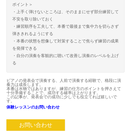
ポイント＞
・上手く弾けないところは、そのままにせず部分練習して
不安を取り除いておく
・練習順序を工夫して、本番で最後まで集中力を切らさず
弾ききれるようにする
・本番の状態を想像して対策することで焦らず練習の成果
を発揮できる
・自分の演奏を客観的に聴いて改善し演奏のレベルを上げ
る
ピアノの発表会で演奏する、人前で演奏する経験で、格段に演
奏力は成長します。
本番は水物ではありますが、練習の仕方のポイントを押さえて
十分準備することで、成功する確率は上がります。
この記事が、発表会での成功に少しでも役立てれば嬉しいで
す。
体験レッスンのお問い合わせ
お問い合わせ